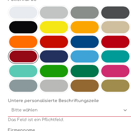
Weiß
Hellgrau
Mittelgrau
Antrazit
Schwarz
Schwefelgelb
Goldgelb
Beige
Orange
Hellrot
Enzianblau
Rot
Dunkelrot
Dunkelblau
Electricblue
Türkis
Mint
Electricgreen
Grün
Pink
Silbermetallic
Chrom
Kupfermetallic
Goldmetallic
Untere personalisierte Beschriftungszeile
Das Feld ist ein Pflichtfeld.
Firmenname