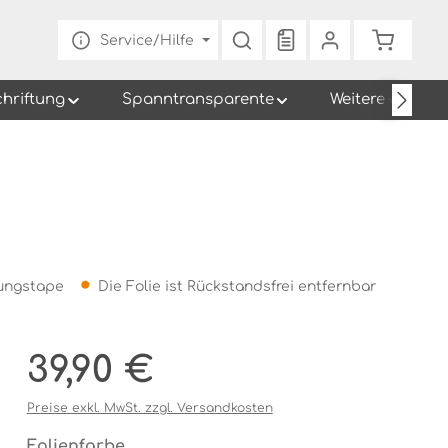
Du hast 0 Produkte au
Warenko
Service/Hilfe
chriftung
Spanntransparente
Weitere
gungstape
Die Folie ist Rückstandsfrei entfernbar
Regulärer Preis:
39,90 €
Preise exkl. MwSt. zzgl. Versandkosten
auswählen
Folienfarbe