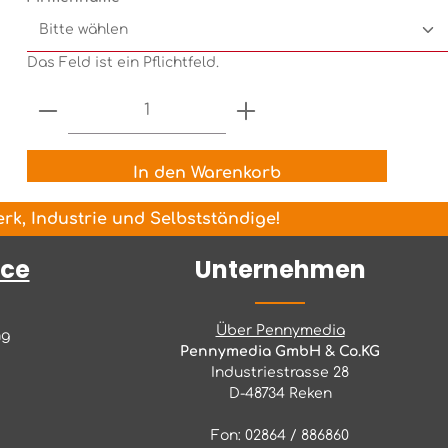
Das Feld ist ein Pflichtfeld.
Produkt Anzahl: Gib den gewünsch
In den Warenkorb
k, Industrie und Selbstständige!
ice
Unternehmen
Über Pennymedia
ng
Pennymedia GmbH & Co.KG
Industriestrasse 28
D-48734 Reken
Fon: 02864 / 886860