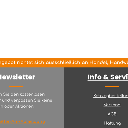
gebot richtet sich ausschließlich an Handel, Handwer
Newsletter
Info & Serv
n Sie den kostenlosen
Katalogbestellu
r und verpassen Sie keine
Versand
n oder Aktionen.
AGB
etter-An-/Abmeldung
Haftung