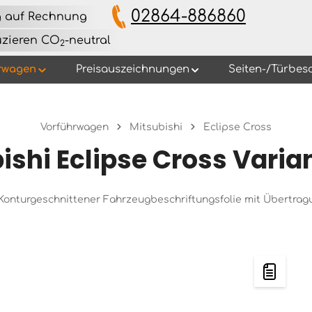
02864-886860
g auf Rechnung
uzieren CO
-neutral
2
rwagen
Preisauszeichnungen
Seiten-/Türbes
Vorführwagen
Mitsubishi
Eclipse Cross
ishi Eclipse Cross Varia
s Konturgeschnittener Fahrzeugbeschriftungsfolie mit Übertra