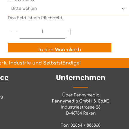
Das Feld ist ein Pflichtfeld.
Produkt Anzahl: Gib den gewünsch
In den Warenkorb
k, Industrie und Selbstständige!
ice
Unternehmen
Über Pennymedia
ng
Pennymedia GmbH & Co.KG
Industriestrasse 28
D-48734 Reken
Fon: 02864 / 886860