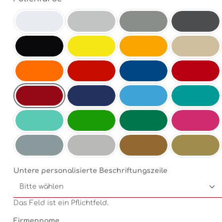
Weiß
Hellgrau
Mittelgrau
Antrazit
Schwarz
Schwefelgelb
Goldgelb
Beige
Orange
Hellrot
Enzianblau
Rot
Dunkelrot
Dunkelblau
Electricblue
Türkis
Mint
Electricgreen
Grün
Pink
Silbermetallic
Chrom
Kupfermetallic
Goldmetallic
Untere personalisierte Beschriftungszeile
Das Feld ist ein Pflichtfeld.
Firmenname