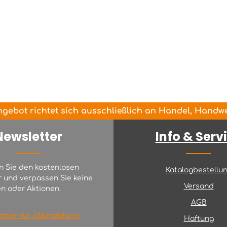
gebot richtet sich ausschließlich an Handel, Handwer
Newsletter
Info & Serv
n Sie den kostenlosen
Katalogbestellu
r und verpassen Sie keine
Versand
n oder Aktionen.
AGB
etter-An-/Abmeldung
Haftung