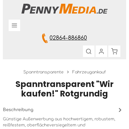
Zum Hauptinhalt springen
02864-886860
Warenk
Spanntransparente
Fahrzeugankauf
Spanntransparent "Wir
kaufen!" Rotgrundig
Beschreibung
Günstige Außenwerbung aus hochwertigem, robustem,
reißfestem, oberflächeversiegeltem und