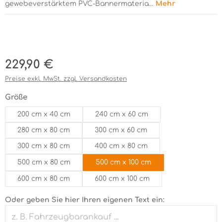
gewebeverstärktem PVC-Bannermateria…
Mehr
Bildergalerie überspringen
Regulärer Preis:
229,90 €
Preise exkl. MwSt. zzgl. Versandkosten
auswählen
Größe
200 cm x 40 cm
240 cm x 60 cm
280 cm x 80 cm
300 cm x 60 cm
300 cm x 80 cm
400 cm x 80 cm
500 cm x 80 cm
500 cm x 100 cm
600 cm x 80 cm
600 cm x 100 cm
Oder geben Sie hier Ihren eigenen Text ein: