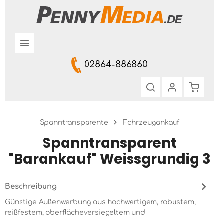
Zum Hauptinhalt springen
02864-886860
Warenk
Spanntransparente
Fahrzeugankauf
Spanntransparent
"Barankauf" Weissgrundig 3
Beschreibung
Günstige Außenwerbung aus hochwertigem, robustem,
reißfestem, oberflächeversiegeltem und