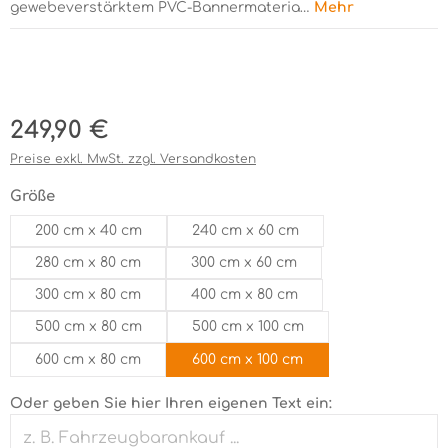
gewebeverstärktem PVC-Bannermateria…
Mehr
Bildergalerie überspringen
Regulärer Preis:
249,90 €
Preise exkl. MwSt. zzgl. Versandkosten
auswählen
Größe
200 cm x 40 cm
240 cm x 60 cm
280 cm x 80 cm
300 cm x 60 cm
300 cm x 80 cm
400 cm x 80 cm
500 cm x 80 cm
500 cm x 100 cm
600 cm x 80 cm
600 cm x 100 cm
Oder geben Sie hier Ihren eigenen Text ein: