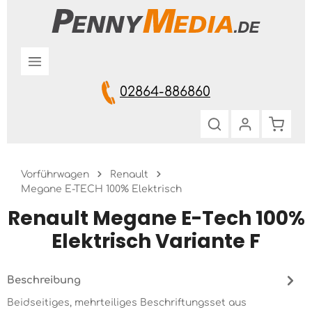
Zum Hauptinhalt springen
02864-886860
Warenk
Vorführwagen
Renault
Megane E-TECH 100% Elektrisch
Renault Megane E-Tech 100%
Elektrisch Variante F
Beschreibung
Beidseitiges, mehrteiliges Beschriftungsset aus