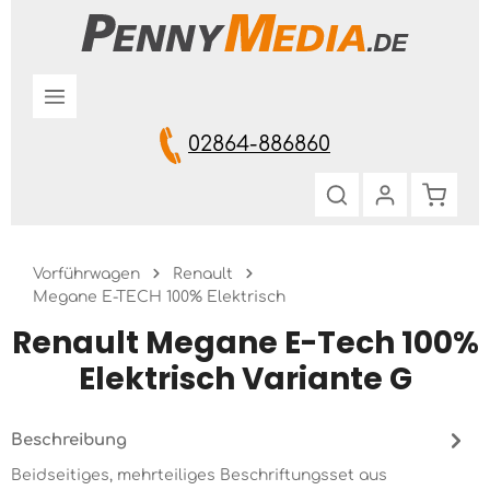
Zum Hauptinhalt springen
02864-886860
Warenk
Vorführwagen
Renault
Megane E-TECH 100% Elektrisch
Renault Megane E-Tech 100%
Elektrisch Variante G
Beschreibung
Beidseitiges, mehrteiliges Beschriftungsset aus