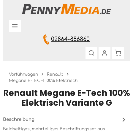
Zum Hauptinhalt springen
02864-886860
Warenk
Vorführwagen
Renault
Megane E-TECH 100% Elektrisch
Renault Megane E-Tech 100%
Elektrisch Variante G
Beschreibung
Beidseitiges, mehrteiliges Beschriftungsset aus