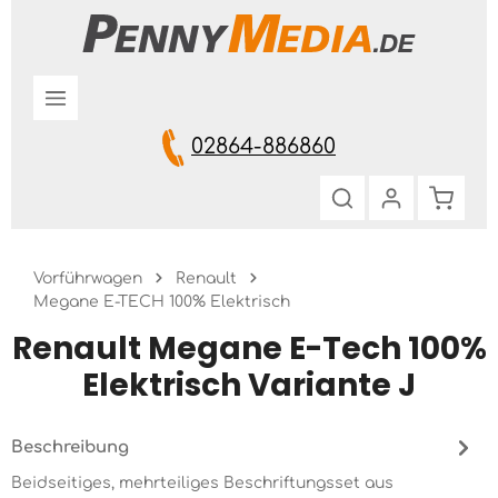
Zum Hauptinhalt springen
02864-886860
Warenk
Vorführwagen
Renault
Megane E-TECH 100% Elektrisch
Renault Megane E-Tech 100%
Elektrisch Variante J
Beschreibung
Beidseitiges, mehrteiliges Beschriftungsset aus