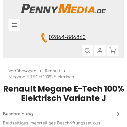
Zum Hauptinhalt springen
02864-886860
Warenk
Vorführwagen
Renault
Megane E-TECH 100% Elektrisch
Renault Megane E-Tech 100%
Elektrisch Variante J
Beschreibung
Beidseitiges, mehrteiliges Beschriftungsset aus