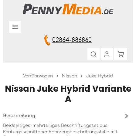
Zum Hauptinhalt springen
02864-886860
Warenk
Vorführwagen
Nissan
Juke Hybrid
Nissan Juke Hybrid Variante
A
Beschreibung
Beidseitiges, mehrteiliges Beschriftungsset aus
Konturgeschnittener Fahrzeugbeschriftungsfolie mit