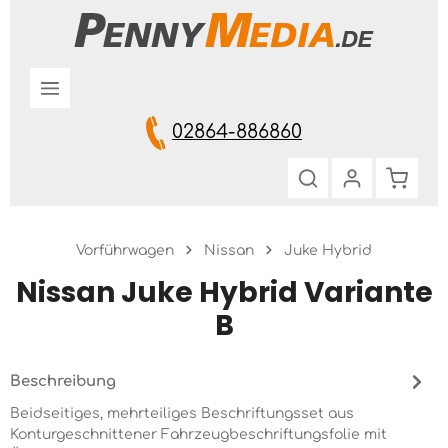
Zum Hauptinhalt springen
02864-886860
Warenk
Vorführwagen
Nissan
Juke Hybrid
Nissan Juke Hybrid Variante
B
Beschreibung
Beidseitiges, mehrteiliges Beschriftungsset aus
Konturgeschnittener Fahrzeugbeschriftungsfolie mit