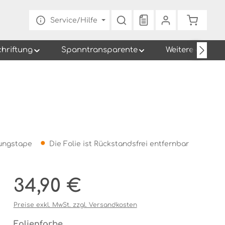
Du hast 0 Produkte au
Warenko
Service/Hilfe
chriftung
Spanntransparente
Weitere
gungstape
Die Folie ist Rückstandsfrei entfernbar
Regulärer Preis:
34,90 €
Preise exkl. MwSt. zzgl. Versandkosten
auswählen
Folienfarbe