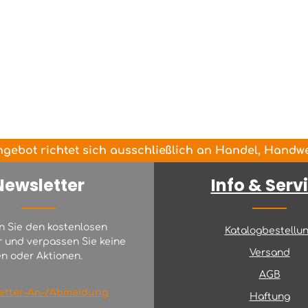
gebot richtet sich ausschließlich an Handel, Handwer
Newsletter
Info & Serv
n Sie den kostenlosen
Katalogbestellu
r und verpassen Sie keine
Versand
n oder Aktionen.
AGB
etter-An-/Abmeldung
Haftung