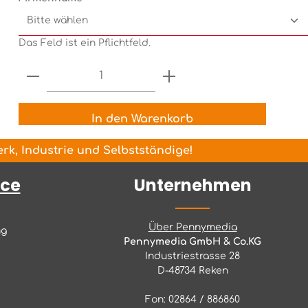
Das Feld ist ein Pflichtfeld.
Produkt Anzahl: Gib den gewünsch
In den Warenkorb
k, Industrie und Selbstständige!
ice
Unternehmen
Über Pennymedia
ng
Pennymedia GmbH & Co.KG
Industriestrasse 28
D-48734 Reken
Fon: 02864 / 886860