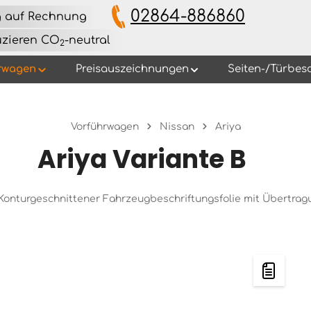
02864-886860
g auf Rechnung
uzieren CO
-neutral
2
rwagen
Preisauszeichnungen
Seiten-/Türbes
Vorführwagen
Nissan
Ariya
Ariya Variante B
s Konturgeschnittener Fahrzeugbeschriftungsfolie mit Übertra