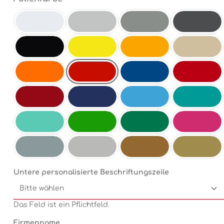
Weiß
Hellgrau
Mittelgrau
Antrazit
Schwarz
Schwefelgelb
Goldgelb
Beige
Hellrot
Orange
Enzianblau
Rot
Dunkelrot
Dunkelblau
Electricblue
Türkis
Mint
Electricgreen
Grün
Pink
Silbermetallic
Chrom
Kupfermetallic
Goldmetallic
Untere personalisierte Beschriftungszeile
Das Feld ist ein Pflichtfeld.
Firmenname