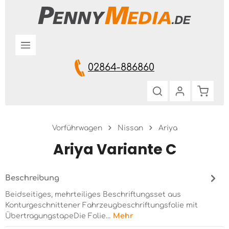
Zum Hauptinhalt springen
02864-886860
Warenk
Vorführwagen
Nissan
Ariya
Ariya Variante C
Beschreibung
Beidseitiges, mehrteiliges Beschriftungsset aus
Konturgeschnittener Fahrzeugbeschriftungsfolie mit
ÜbertragungstapeDie Folie…
Mehr