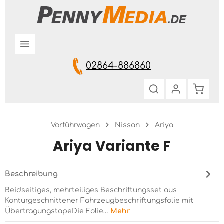
Zum Hauptinhalt springen
02864-886860
Warenk
Vorführwagen
Nissan
Ariya
Ariya Variante F
Beschreibung
Beidseitiges, mehrteiliges Beschriftungsset aus
Konturgeschnittener Fahrzeugbeschriftungsfolie mit
ÜbertragungstapeDie Folie…
Mehr