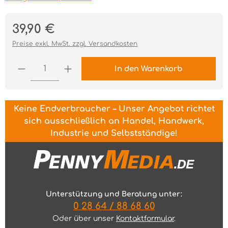
Regulärer Preis:
39,90 €
Preise exkl. MwSt. zzgl. Versandkosten
Produkt Anzahl: Gib den gewünschten Wert ei
In den Warenkorb
Keine Endverbraucher – Unser Angebot richtet
sich ausschließlich an Handel, Handwerk,
Industrie und Selbstständige!
Unterstützung und Beratung unter:
0 28 64 / 88 68 60
Oder über unser
Kontaktformular
.