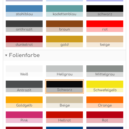
stahlblau
kadettenblau
schwarz
anthrazit
braun
rot
dunkelrot
gold
beige
Folienfarbe
Weiß
Hellgrau
Mittelgrau
Schwarz
Antrazit
Schwefelgelb
Goldgelb
Beige
Orange
Pink
Hellrot
Rot