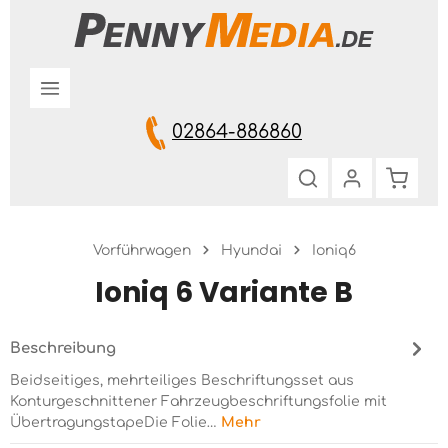
Zum Hauptinhalt springen
02864-886860
Warenk
Vorführwagen
Hyundai
Ioniq6
Ioniq 6 Variante B
Beschreibung
Beidseitiges, mehrteiliges Beschriftungsset aus
Konturgeschnittener Fahrzeugbeschriftungsfolie mit
ÜbertragungstapeDie Folie…
Mehr