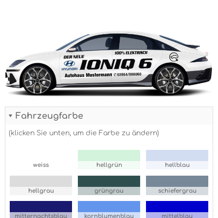
Fahrzeugfarbe
(klicken Sie unten, um die Farbe zu ändern)
weiss
hellgrün
hellblau
hellgrau
grüngrau
schiefergrau
mitternachtsblau
kornblumenblau
mittelblau