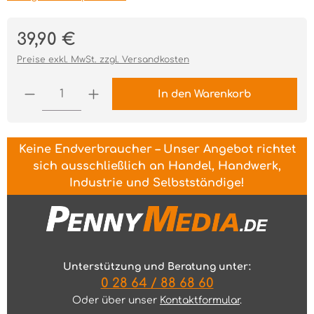
Regulärer Preis:
39,90 €
Preise exkl. MwSt. zzgl. Versandkosten
Produkt Anzahl: Gib den gewünschten Wert ei
In den Warenkorb
Keine Endverbraucher – Unser Angebot richtet
sich ausschließlich an Handel, Handwerk,
Industrie und Selbstständige!
Unterstützung und Beratung unter:
0 28 64 / 88 68 60
Oder über unser
Kontaktformular
.