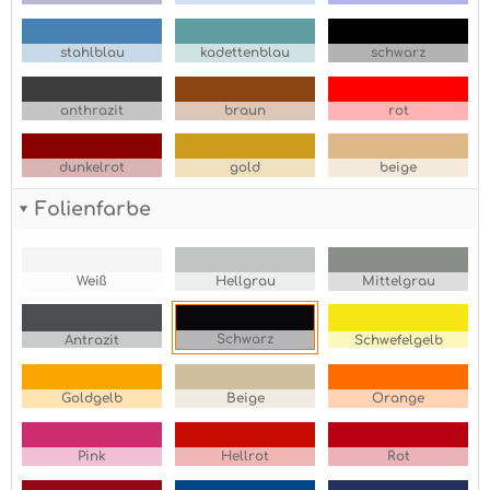
stahlblau
kadettenblau
schwarz
anthrazit
braun
rot
dunkelrot
gold
beige
Folienfarbe
Weiß
Hellgrau
Mittelgrau
Schwarz
Antrazit
Schwefelgelb
Goldgelb
Beige
Orange
Pink
Hellrot
Rot