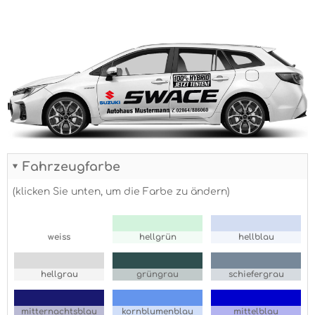
Fahrzeugfarbe
(klicken Sie unten, um die Farbe zu ändern)
weiss
hellgrün
hellblau
hellgrau
grüngrau
schiefergrau
mitternachtsblau
kornblumenblau
mittelblau