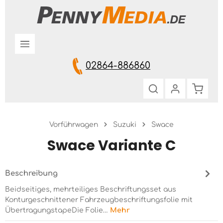
Zum Hauptinhalt springen
02864-886860
Warenk
Vorführwagen
Suzuki
Swace
Swace Variante C
Beschreibung
Beidseitiges, mehrteiliges Beschriftungsset aus
Konturgeschnittener Fahrzeugbeschriftungsfolie mit
ÜbertragungstapeDie Folie…
Mehr