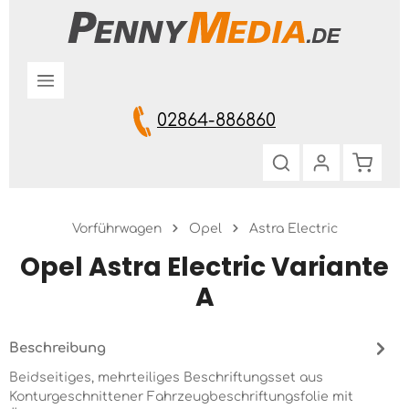
Zum Hauptinhalt springen
02864-886860
Warenk
Vorführwagen
Opel
Astra Electric
Opel Astra Electric Variante
A
Beschreibung
Beidseitiges, mehrteiliges Beschriftungsset aus
Konturgeschnittener Fahrzeugbeschriftungsfolie mit