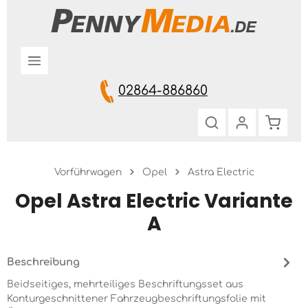
Zum Hauptinhalt springen
02864-886860
Warenk
Vorführwagen
Opel
Astra Electric
Opel Astra Electric Variante
A
Beschreibung
Beidseitiges, mehrteiliges Beschriftungsset aus
Konturgeschnittener Fahrzeugbeschriftungsfolie mit