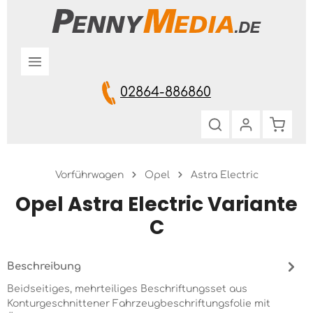
Zum Hauptinhalt springen
02864-886860
Warenk
Vorführwagen
Opel
Astra Electric
Opel Astra Electric Variante
C
Beschreibung
Beidseitiges, mehrteiliges Beschriftungsset aus
Konturgeschnittener Fahrzeugbeschriftungsfolie mit