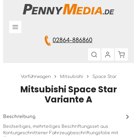
Zum Hauptinhalt springen
02864-886860
Warenk
Vorführwagen
Mitsubishi
Space Star
Mitsubishi Space Star
Variante A
Beschreibung
Beidseitiges, mehrteiliges Beschriftungsset aus
Konturgeschnittener Fahrzeugbeschriftungsfolie mit