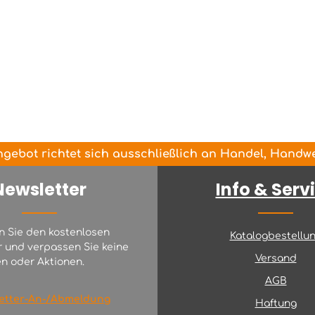
gebot richtet sich ausschließlich an Handel, Handwer
Newsletter
Info & Serv
n Sie den kostenlosen
Katalogbestellu
r und verpassen Sie keine
Versand
n oder Aktionen.
AGB
etter-An-/Abmeldung
Haftung