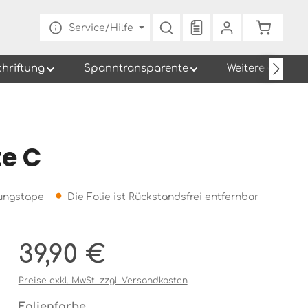
Du hast 0 Produkte au
Warenko
Service/Hilfe
chriftung
Spanntransparente
Weitere
te C
gungstape
Die Folie ist Rückstandsfrei entfernbar
Regulärer Preis:
39,90 €
Preise exkl. MwSt. zzgl. Versandkosten
auswählen
Folienfarbe