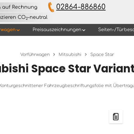
02864-886860
g auf Rechnung
uzieren CO
-neutral
2
rwagen
Preisauszeichnungen
Seiten-/Türbes
Vorführwagen
Mitsubishi
Space Star
bishi Space Star Varian
s Konturgeschnittener Fahrzeugbeschriftungsfolie mit Übertra