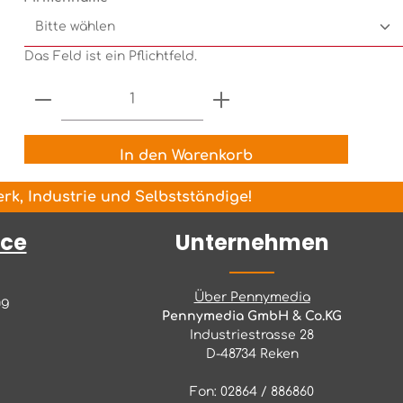
Das Feld ist ein Pflichtfeld.
Produkt Anzahl: Gib den gewünsch
In den Warenkorb
k, Industrie und Selbstständige!
ice
Unternehmen
Über Pennymedia
ng
Pennymedia GmbH & Co.KG
Industriestrasse 28
D-48734 Reken
Fon: 02864 / 886860