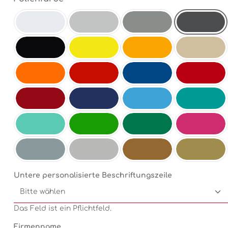
Antrazit
Weiß
Hellgrau
Mittelgrau
Schwarz
Schwefelgelb
Goldgelb
Beige
Orange
Hellrot
Enzianblau
Rot
Dunkelrot
Dunkelblau
Electricblue
Türkis
Mint
Electricgreen
Grün
Pink
Silbermetallic
Chrom
Kupfermetallic
Goldmetallic
Untere personalisierte Beschriftungszeile
Das Feld ist ein Pflichtfeld.
Firmenname