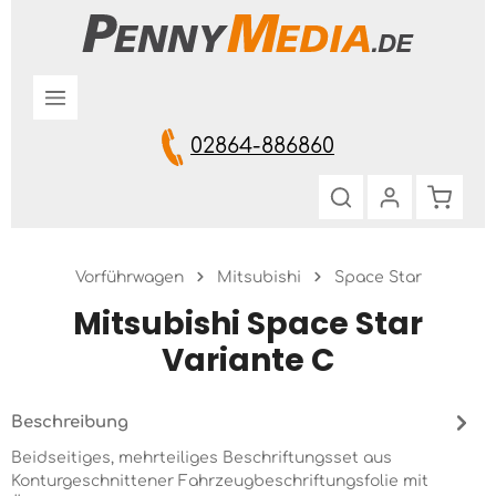
Zum Hauptinhalt springen
02864-886860
Warenk
Vorführwagen
Mitsubishi
Space Star
Mitsubishi Space Star
Variante C
Beschreibung
Beidseitiges, mehrteiliges Beschriftungsset aus
Konturgeschnittener Fahrzeugbeschriftungsfolie mit