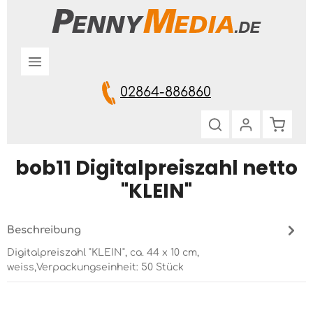
Zum Hauptinhalt springen
02864-886860
Warenk
bob11 Digitalpreiszahl netto
"KLEIN"
Beschreibung
Digitalpreiszahl "KLEIN", ca. 44 x 10 cm,
weiss,Verpackungseinheit: 50 Stück